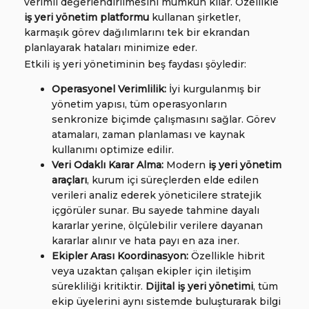
verimli değerlendirilmesini mümkün kılar. Özellikle
iş yeri yönetim platformu
kullanan şirketler,
karmaşık görev dağılımlarını tek bir ekrandan
planlayarak hataları minimize eder.
Etkili iş yeri yönetiminin beş faydası şöyledir:
Operasyonel Verimlilik:
İyi kurgulanmış bir
yönetim yapısı, tüm operasyonların
senkronize biçimde çalışmasını sağlar. Görev
atamaları, zaman planlaması ve kaynak
kullanımı optimize edilir.
Veri Odaklı Karar Alma:
Modern
iş yeri yönetim
araçları
, kurum içi süreçlerden elde edilen
verileri analiz ederek yöneticilere stratejik
içgörüler sunar. Bu sayede tahmine dayalı
kararlar yerine, ölçülebilir verilere dayanan
kararlar alınır ve hata payı en aza iner.
Ekipler Arası Koordinasyon:
Özellikle hibrit
veya uzaktan çalışan ekipler için iletişim
sürekliliği kritiktir.
Dijital iş yeri yönetimi
, tüm
ekip üyelerini aynı sistemde buluşturarak bilgi