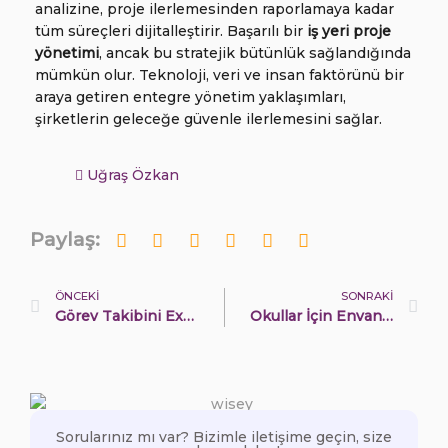
analizine, proje ilerlemesinden raporlamaya kadar
tüm süreçleri dijitalleştirir. Başarılı bir
iş yeri proje
yönetimi
, ancak bu stratejik bütünlük sağlandığında
mümkün olur. Teknoloji, veri ve insan faktörünü bir
araya getiren entegre yönetim yaklaşımları,
şirketlerin geleceğe güvenle ilerlemesini sağlar.
Uğraş Özkan
Paylaş:
ÖNCEKI
SONRAKI
Görev Takibini Excel’den Kurtarın: Dijital Görev Yönetimi Neden Şart?
Okullar İçin Envanter Yönetimi Yazılımı Seçme Rehberi
Sorularınız mı var? Bizimle iletişime geçin, size