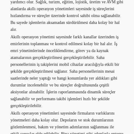
yardımcı olur. Sağlık, turizm, eğitim, lojistik, üretim ve AVM gibi
alanlarda akıllı operasyon yönetimleri sayesinde iş süreçlerini
hızlandırma ve süreçler üzerinde kontrol sahibi olma sağlanabilir.
Bu sayede işlemlerin aksamadan sürdürülmesi daha kolay bir hal
alır.
Akıllı operasyon yönetimi sayesinde farklı kanallar üzerinden iş
emirlerinin toplanması ve kontrol edilmesi kolay bir hal alır. İş
emri yönetimlerinde önceliklendirme, görev ya da kaynak
atamalarının gerçekleştirilmesi gerçekleştirilebilir. Saha
personellerinin iş takiplerini mobil cihazlar aracılığıyla etkili bir
şekilde gerçekleştirilmesi sağlanır. Saha personellerinin mesai
saatlerinde neler yaptığı ve hangi konumlarda yer aldıkları gibi
durumlar incelenebilir ve bu süreçler doğrultusunda çeşitli
aksiyonlar alınabilir. İşlerin raporlanmasında dinamik süreçler
sağlanabilir ve performans takibi işlemleri hızlı bir şekilde
gerçekleştirilebilir.
Akıllı operasyon yönetimleri sayesinde firmaların varlıklarını
yönetmeleri daha kolay olur. Depoların ve stok durumlarının
gözlemlenmesi, bakım ve yönetim adımlarının sağlanması ile
etkili sonuçlar elde edilebilir. Bina yönetimi gibi adımlarla entegre